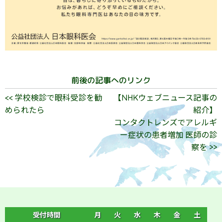
前後の記事へのリンク
<< 学校検診で眼科受診を勧
【NHKウェブニュース記事の
められたら
紹介】
コンタクトレンズでアレルギ
ー症状の患者増加 医師の診
察を >>
受付時間
月
火
水
木
金
土