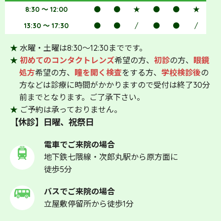
8:30 ～ 12:00
●
●
★
●
●
★
13:30 ～ 17:30
●
●
/
●
●
/
★
水曜・土曜は8:30～12:30までです。
★
初めてのコンタクトレンズ
希望の方、
初診
の方、
眼鏡
処方
希望の方、
瞳を開く検査
をする方、
学校検診後
の
方などは診療に時間がかかりますので受付は終了30分
前までとなります。ご了承下さい。
★
ご予約は承っておりません。
【休診】日曜、祝祭日
電車でご来院の場合
地下鉄七隈線・次郎丸駅から原方面に
徒歩5分
バスでご来院の場合
立屋敷停留所から徒歩1分