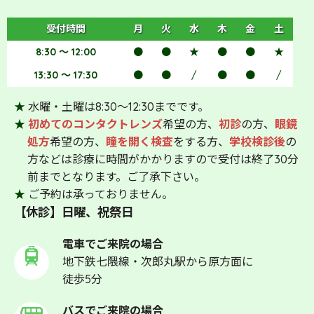
受付時間
月
火
水
木
金
土
8:30 ～ 12:00
●
●
★
●
●
★
13:30 ～ 17:30
●
●
/
●
●
/
★
水曜・土曜は8:30～12:30までです。
★
初めてのコンタクトレンズ
希望の方、
初診
の方、
眼鏡
処方
希望の方、
瞳を開く検査
をする方、
学校検診後
の
方などは診療に時間がかかりますので受付は終了30分
前までとなります。ご了承下さい。
★
ご予約は承っておりません。
【休診】日曜、祝祭日
電車でご来院の場合
地下鉄七隈線・次郎丸駅から原方面に
徒歩5分
バスでご来院の場合